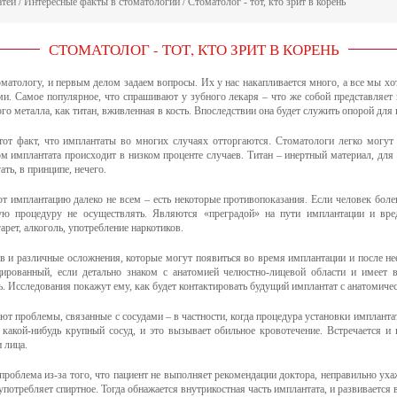
атей
/
Интересные факты в стоматологии
/
Стоматолог - тот, кто зрит в корень
СТОМАТОЛОГ - ТОТ, КТО ЗРИТ В КОРЕНЬ
атологу, и первым делом задаем вопросы. Их у нас накапливается много, а все мы хо
ми. Самое популярное, что спрашивают у зубного лекаря – что же собой представляет 
ого металла, как титан, вживленная в кость. Впоследствии она будет служить опорой для 
тот факт, что имплантаты во многих случаях отторгаются. Стоматологи легко могут 
м имплантата происходит в низком проценте случаев. Титан – инертный материал, для
ать, в принципе, нечего.
 имплантацию далеко не всем – есть некоторые противопоказания. Если человек боле
ую процедуру не осуществлять. Являются «преградой» на пути имплантации и вре
арет, алкоголь, употребление наркотиков.
в и различные осложнения, которые могут появиться во время имплантации и после нее.
ированный, если детально знаком с анатомией челюстно-лицевой области и имеет
. Исследования покажут ему, как будет контактировать будущий имплантат с анатомиче
ют проблемы, связанные с сосудами – в частности, когда процедура установки имплантат
я какой-нибудь крупный сосуд, и это вызывает обильное кровотечение. Встречается и 
 лица.
роблема из-за того, что пациент не выполняет рекомендации доктора, неправильно ухаж
употребляет спиртное. Тогда обнажается внутрикостная часть имплантата, и развивается 