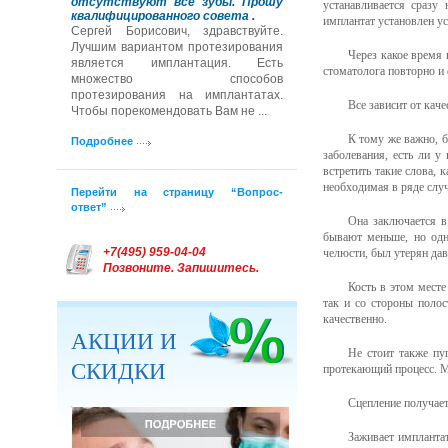
отсутствуют все зубы. Прошу
устанавливается сразу
квалифицированного совета .
имплантат установлен ус
Сергей Борисович, здравствуйте.
Лучшим вариантом протезирования
Через какое время 
является имплантация. Есть
стоматолога повторно и 
множество способов
протезирования на имплантатах.
Все зависит от каче
Чтобы порекомендовать Вам не ...
К тому же важно, б
Подробнее
заболевания, есть ли 
встретить такие слова, 
необходимая в ряде случ
Перейти на страницу “Вопрос-
ответ”
Она заключается в
бывают меньше, но одн
+7(495) 959-04-04
челюсти, был утерян дав
Позвоните. Запишитесь.
Кость в этом месте
так и со стороны полос
качественно.
АКЦИИ И
Не стоит также пу
СКИДКИ
протекающий процесс. Мо
Сцепление получает
Заживает имплантат