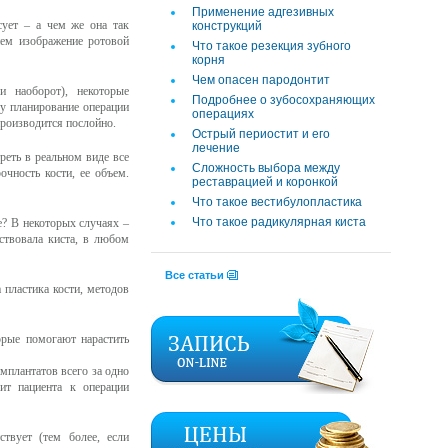
Применение адгезивных
ует – а чем же она так
конструкций
нем изображение ротовой
Что такое резекция зубного
корня
Чем опасен пародонтит
 наоборот), некоторые
Подробнее о зубосохраняющих
у планирование операции
операциях
производится послойно.
Острый периостит и его
лечение
реть в реальном виде все
Сложность выбора между
чность кости, ее объем.
реставрацией и коронкой
Что такое вестибулопластика
Что такое радикулярная киста
е? В некоторых случаях –
ствовала киста, в любом
Все статьи
 пластика кости, методов
орые помогают нарастить
имплантатов всего за одно
ит пациента к операции
твует (тем более, если