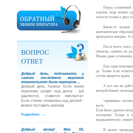
Перед установкой
хороша, ведь можно сд
полости только в двух п
Какие-то мелкие 
анатомические образова
проводится неверно. А т
После всего этого 
ВОПРОС
объекты, оценить их ра
Можно даже установить в
ОТВЕТ
Еще один популярны
да. Только если остает
Добрый день, подскажите, у
случае придется ждать.
самого последнего верхнего
жевательного была нарощена ...
А вот как же дейст
Добрый день, Галина. Если линия
которой бывает нескольк
перелома уходит под десну - зуб
удаляется, ставится имплантат.
Если стенки сломалась над десной -
«прививка» костно
можно поставить коронку.
кость.
Если было удалено неско
Подробнее
посещение. Только в э
медикаментозно: снимет 
Добрый вечер! Мне 55,
В целом процедур