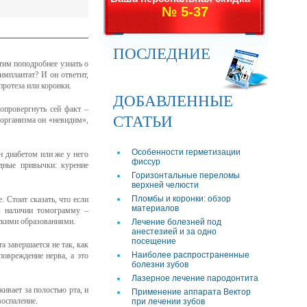
№ 5-37
ПОСЛЕДНИЕ
тим поподробнее узнать о
имплантат? И он ответит,
протеза или коронки.
ДОБАВЛЕННЫЕ
опровергнуть сей факт –
СТАТЬИ
 организма он «невидим»,
Особенности герметизации
н диабетом или же у него
фиссур
дные привычки: курение
Горизонтальные переломы
верхней челюсти
Пломбы и коронки: обзор
 Стоит сказать, что если
материалов
 в наличии томограмму –
скими образованиями.
Лечение болезней под
анестезией и за одно
посещение
а завершается не так, как
Наиболее распространенные
повреждение нерва, а это
болезни зубов
Лазерное лечение пародонтита
ивает за полостью рта, и
Применение аппарата Вектор
воспаление.
при лечении зубов