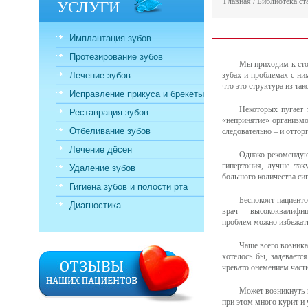
УСЛУГИ
Главная
/
Библиотека ст
Имплантация зубов
Протезирование зубов
Мы приходим к стом
Лечение зубов
зубах и проблемах с ни
что это структура из так
Исправление прикуса и брекеты
Некоторых пугает 
Реставрация зубов
«непринятие» организмо
Отбеливание зубов
следовательно – и отторг
Лечение дёсен
Однако рекомендуют
гипертония, лучше так
Удаление зубов
большого количества сиг
Гигиена зубов и полости рта
Беспокоят пациенто
Диагностика
врач – высококвалифиц
проблем можно избежать
Чаще всего возника
хотелось бы, задеваетс
чревато онемением части
Может возникнуть п
при этом много курит и 