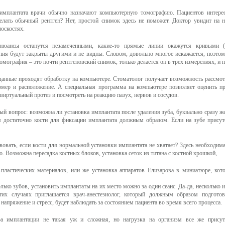
 имплантата врачи обычно назначают компьютерную томографию. Пациентов интерес
елать обычный рентген? Нет, простой снимок здесь не поможет. Доктор увидит на 
лоскостях.
нюансы останутся незамеченными, какие-то прямые линии окажутся кривыми (и
ния будут закрыты другими и не видны. Словом, довольно многое искажается, поэтом
омография – это почти рентгеновский снимок, только делается он в трех измерениях, и 
данные проходят обработку на компьютере. Стоматолог получает возможность рассмот
змер и расположение. А специальная программа на компьютере позволяет оценить про
иртуальный протез и посмотреть на реакцию пазух, нервов и сосудов.
й вопрос: возможна ли установка имплантата после удаления зуба, буквально сразу ж
ся достаточно кости для фиксации имплантата должным образом. Если на зубе присут
вовать, если кости для нормальной установки имплантата не хватает? Здесь необходима
о. Возможна пересадка костных блоков, установка сеток из титана с костной крошкой,
-пластических материалов, или же установка аппаратов Елизарова в миниатюре, кот
лько зубов, установить имплантаты на их место можно за один сеанс. Да-да, несколько 
тих случаях приглашается врач-анестезиолог, который должным образом подготов
напряжение и стресс, будет наблюдать за состоянием пациента во время всего процесса.
а имплантации не такая уж и сложная, но нагрузка на организм все же присутс