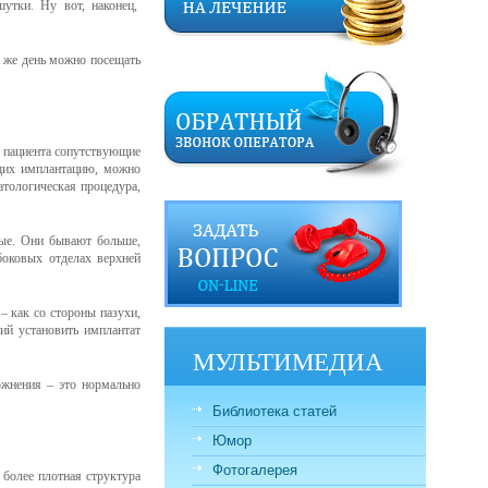
шутки. Ну вот, наконец,
й же день можно посещать
у пациента сопутствующие
ящих имплантацию, можно
атологическая процедура,
ные. Они бывают больше,
боковых отделах верхней
– как со стороны пазухи,
ий установить имплантат
МУЛЬТИМЕДИА
ложнения – это нормально
Библиотека статей
Юмор
Фотогалерея
 более плотная структура