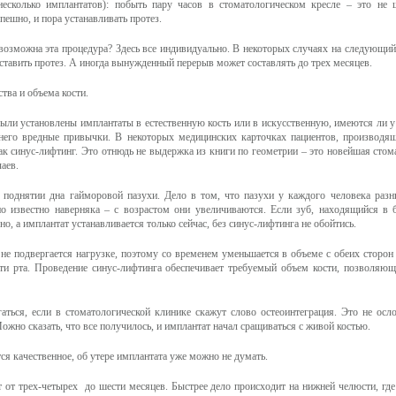
 несколько имплантатов): побыть пару часов в стоматологическом кресле – это не 
пешно, и пора устанавливать протез.
возможна эта процедура? Здесь все индивидуально. В некоторых случаях на следующи
ставить протез. А иногда вынужденный перерыв может составлять до трех месяцев.
ства и объема кости.
ыли установлены имплантаты в естественную кость или в искусственную, имеются ли 
у него вредные привычки. В некоторых медицинских карточках пациентов, производ
как синус-лифтинг. Это отнюдь не выдержка из книги по геометрии – это новейшая стом
аев.
 поднятии дна гайморовой пазухи. Дело в том, что пазухи у каждого человека раз
о известно наверняка – с возрастом они увеличиваются. Если зуб, находящийся в 
но, а имплантат устанавливается только сейчас, без синус-лифтинга не обойтись.
 не подвергается нагрузке, поэтому со временем уменьшается в объеме с обеих сторон 
ти рта. Проведение синус-лифтинга обеспечивает требуемый объем кости, позволяющ
гаться, если в стоматологической клинике скажут слово остеоинтеграция. Это не ос
жно сказать, что все получилось, и имплантат начал сращиваться с живой костью.
ся качественное, об утере имплантата уже можно не думать.
 от трех-четырех до шести месяцев. Быстрее дело происходит на нижней челюсти, где