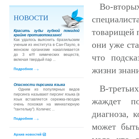
Во-втор
НОВОСТИ
специалис
товарищей п
Красить зубы губной помадой
крайне противопоказано!
Как удалось выяснить бразильским
они уже ста
ученым из института в Сан-Пауло, в
женском организме накапливается
что подска
до 3 кг!!! химических веществ,
включая твердый пар ...
жизни знани
Подробнее
Опасности пирсинга языка
В-третьи
Одним из популярных видов
пирсинга называют пирсинг языка (в
жаждет по
язык вставляется сережка-гвоздик
очень похожая на миниатюрную
"гантельку"). Количес ...
диагноза, 
Подробнее
может быть
Архив новостей