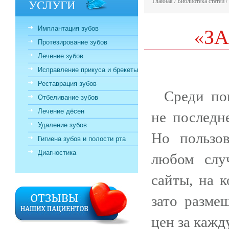
УСЛУГИ
Главная
/
Библиотека статей
/
«З
Имплантация зубов
Протезирование зубов
Лечение зубов
Исправление прикуса и брекеты
Реставрация зубов
Среди по
Отбеливание зубов
Лечение дёсен
не последн
Удаление зубов
Но пользо
Гигиена зубов и полости рта
Диагностика
любом слу
сайты, на 
зато разме
цен за кажд