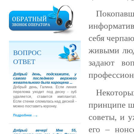
Покопавш
информативн
себя черпаю
живыми люд
ВОПРОС
ОТВЕТ
задают во
профессиона
Добрый день, подскажите, у
самого последнего верхнего
жевательного была нарощена ...
Добрый день, Галина. Если линия
Некоторы
перелома уходит под десну - зуб
удаляется, ставится имплантат.
Если стенки сломалась над десной -
принципе шо
можно поставить коронку.
советы, и у
Подробнее
его – нонс
Добрый вечер! Мне 55,