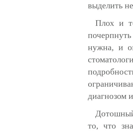
выделить н
Плох и т
почерпнуть
нужна, и о
стоматоло
подробнос
ограничив
диагнозом и
Дотошный
то, что зн