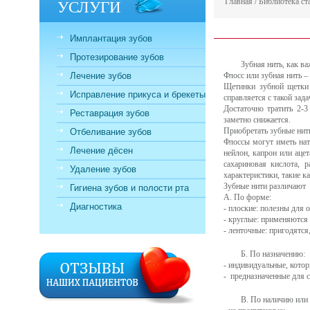
УСЛУГИ
Главная
/
Библиотека ст
Имплантация зубов
Протезирование зубов
Зубная нить, как в
Лечение зубов
Флосс или зубная нить –
Щетинки зубной щетки
Исправление прикуса и брекеты
справляется с такой зада
Достаточно тратить 2-
Реставрация зубов
заметно снижается.
Приобретать зубные нит
Отбеливание зубов
Флоссы могут иметь нат
Лечение дёсен
нейлон, капрон или аце
сахариновая кислота, 
Удаление зубов
характеристики, такие к
Зубные нити различают
Гигиена зубов и полости рта
А. По форме:
Диагностика
- плоские: полезны для
- круглые: применяются
- ленточные: пригодятся
Б. По назначению:
- индивидуальные, кото
- предназначенные для 
В. По наличию или 