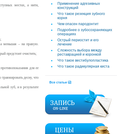
Применение адгезивных
тупных местах, а нити,
конструкций
Что такое резекция зубного
корня
Чем опасен пародонтит
Подробнее о зубосохраняющих
операциях
;
Острый периостит и его
 а меньшая – на правую.
лечение
Сложность выбора между
рый предстоит очистить;
реставрацией и коронкой
Что такое вестибулопластика
Что такое радикулярная киста
 противопоказания для ее
 травмировать десну, что
Все статьи
льной зуб, и в результате