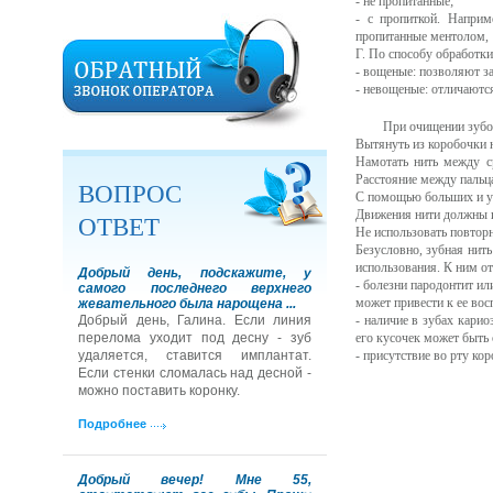
- не пропитанные;
- с пропиткой. Наприм
пропитанные ментолом, 
Г. По способу обработки
- вощеные: позволяют з
- невощеные: отличаютс
При очищении зубо
Вытянуть из коробочки н
Намотать нить между с
Расстояние между пальц
ВОПРОС
С помощью больших и ук
Движения нити должны ид
ОТВЕТ
Не использовать повторн
Безусловно, зубная нить
использования. К ним от
Добрый день, подскажите, у
- болезни пародонтит ил
самого последнего верхнего
может привести к ее во
жевательного была нарощена ...
Добрый день, Галина. Если линия
- наличие в зубах карио
перелома уходит под десну - зуб
его кусочек может быть
удаляется, ставится имплантат.
- присутствие во рту ко
Если стенки сломалась над десной -
можно поставить коронку.
Подробнее
Добрый вечер! Мне 55,