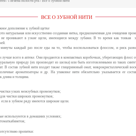
атей
/
Гигиена полости рта
/
Все о зубной нити
ВСЕ О ЗУБНОЙ НИТИ
ажное дополнение к зубной щетке
 это натуральная или искусственно созданная нитка, предназначенная для очищения пр
 не проникают в узкие щели, имеющиеся между зубами. В то время как тонкая з
чей.
3 минуты каждый раз после еды на то, чтобы воспользоваться флоссом, и риск разв
и лучше всего в аптеке. Они продаются в компактных коробочках, уберегающих флосс о
уральную природу (их производят из шелка) или быть изготовленными из таких синте
тат. В состав зубной нити входят также глицериновый омат, микрокристаллический воск
различные ароматизаторы и др. На упаковке нити обязательно указывается ее сост
ак длина и толщина.
 очистки узких межзубных промежутков;
 для чистки широких промежутков;
, если в зубном ряду имеются широкие щели.
рые используются в домашних условиях;
стоматкабинетов;
отсутствию пропитки: