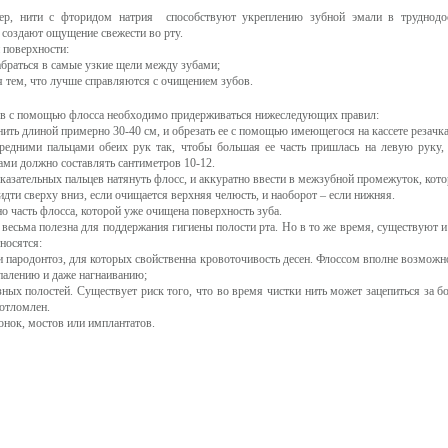
ер, нити с фторидом натрия способствуют укреплению зубной эмали в труднодос
создают ощущение свежести во рту.
 поверхности:
абраться в самые узкие щели между зубами;
я тем, что лучше справляются с очищением зубов.
в с помощью флосса необходимо придерживаться нижеследующих правил:
ить длиной примерно 30-40 см, и обрезать ее с помощью имеющегося на кассете резачка
редними пальцами обеих рук так, чтобы большая ее часть пришлась на левую руку,
ами должно составлять сантиметров 10-12.
азательных пальцев натянуть флосс, и аккуратно ввести в межзубной промежуток, кото
ти сверху вниз, если очищается верхняя челюсть, и наоборот – если нижняя.
о часть флосса, которой уже очищена поверхность зуба.
 весьма полезна для поддержания гигиены полости рта. Но в то же время, существуют и
носятся:
и пародонтоз, для которых свойственна кровоточивость десен. Флоссом вполне возможно
спалению и даже нагнаиванию;
зных полостей. Существует риск того, что во время чистки нить может зацепиться за бо
 отломлен.
ронок, мостов или имплантатов.