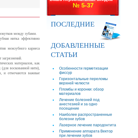
№ 5-37
ПОСЛЕДНИЕ
омежутков между зубами.
убная нитка эффективно
ДОБАВЛЕННЫЕ
ития межзубного кариеса
СТАТЬИ
т загрязнений.
тических материалов, как
 (для воскованной нити),
Особенности герметизации
фиссур
ав, и отмечаются важные
Горизонтальные переломы
верхней челюсти
Пломбы и коронки: обзор
материалов
Лечение болезней под
анестезией и за одно
посещение
Наиболее распространенные
болезни зубов
Лазерное лечение пародонтита
Применение аппарата Вектор
при лечении зубов