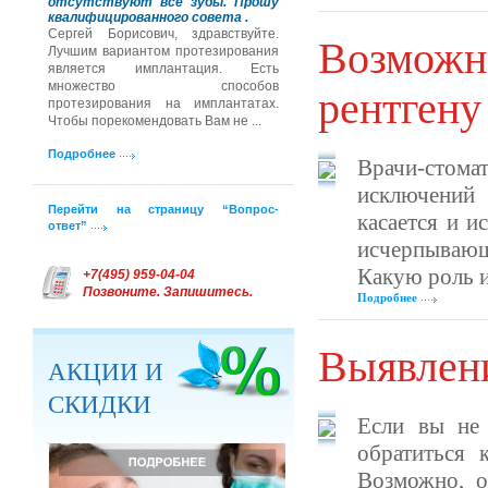
отсутствуют все зубы. Прошу
квалифицированного совета .
Сергей Борисович, здравствуйте.
Возможн
Лучшим вариантом протезирования
является имплантация. Есть
множество способов
рентгену
протезирования на имплантатах.
Чтобы порекомендовать Вам не ...
Подробнее
Врачи-стома
исключений 
Перейти на страницу “Вопрос-
касается и и
ответ”
исчерпывающ
Какую роль иг
+7(495) 959-04-04
Позвоните. Запишитесь.
Подробнее
Выявлени
АКЦИИ И
СКИДКИ
Если вы не 
обратиться 
Возможно, о