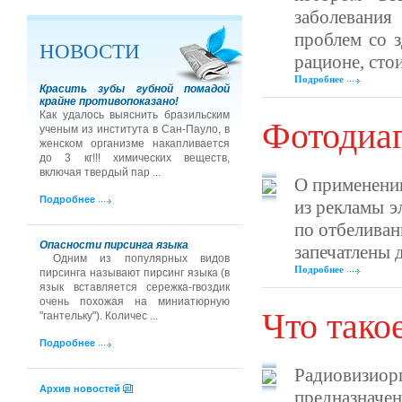
заболевани
проблем со з
НОВОСТИ
рационе, стои
Подробнее
Красить зубы губной помадой
крайне противопоказано!
Как удалось выяснить бразильским
Фотодиа
ученым из института в Сан-Пауло, в
женском организме накапливается
до 3 кг!!! химических веществ,
включая твердый пар ...
О применении
Подробнее
из рекламы э
по отбеливан
Опасности пирсинга языка
запечатлены д
Одним из популярных видов
Подробнее
пирсинга называют пирсинг языка (в
язык вставляется сережка-гвоздик
очень похожая на миниатюрную
Что тако
"гантельку"). Количес ...
Подробнее
Радиовизи
Архив новостей
предназначе