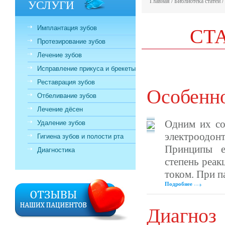
УСЛУГИ
Главная
/
Библиотека статей
/
СТ
Имплантация зубов
Протезирование зубов
Лечение зубов
Исправление прикуса и брекеты
Реставрация зубов
Особенно
Отбеливание зубов
Лечение дёсен
Одним их со
Удаление зубов
электроодон
Гигиена зубов и полости рта
Принципы е
Диагностика
степень реак
током. При п
Подробнее
Диагноз