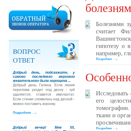
болезня
Болезнями з
считает Фи
Вашингтонско
гипотезу о в
ВОПРОС
например, гл
ОТВЕТ
Подробнее
Добрый день, подскажите, у
Особенн
самого последнего верхнего
жевательного была нарощена ...
Добрый день, Галина. Если линия
перелома уходит под десну - зуб
Исследовать 
удаляется, ставится имплантат.
Если стенки сломалась над десной -
его целост
можно поставить коронку.
томографии.
Подробнее
ткани и орга
просвечивани
Добрый вечер! Мне 55,
Подробнее