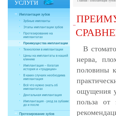
УСЛУГИ
Главная
/
Имплантация зубов
ПРЕИМ
Имплантация зубов
Зубные импланты
СРАВНЕ
Этапы имплантации зубов
Протезирование на
имплантатах
Преимущества имплантации
В стомат
Технологии в имплантации
Цены на имплантаты в нашей
нерва, пл
клинике
Имплантация – богатая
половины к
история и «традиции»
В каких случаях необходима
практичес
имплантация
Всё что нужно знать об
имплантатах
ощущения у
Дентальная имплантация
польза от 
Имплантация - уход за зубами:
до и после
рекоменд
Протезирование зубов