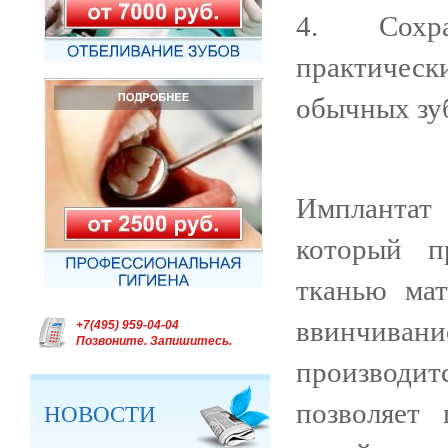
4. Сохран
практичес
обычных зу
Имплантат 
который п
тканью мат
ввинчивани
+7(495) 959-04-04
Позвоните. Запишитесь.
производит
позволяет
НОВОСТИ