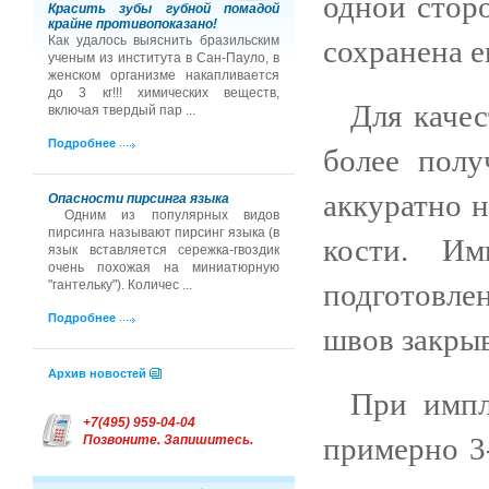
одной сторо
Красить зубы губной помадой
крайне противопоказано!
Как удалось выяснить бразильским
сохранена е
ученым из института в Сан-Пауло, в
женском организме накапливается
до 3 кг!!! химических веществ,
Для качес
включая твердый пар ...
Подробнее
более полу
аккуратно н
Опасности пирсинга языка
Одним из популярных видов
пирсинга называют пирсинг языка (в
кости. Им
язык вставляется сережка-гвоздик
очень похожая на миниатюрную
подготовле
"гантельку"). Количес ...
Подробнее
швов закрыв
Архив новостей
При импл
+7(495) 959-04-04
примерно 3-
Позвоните. Запишитесь.