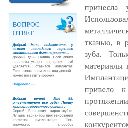
принесла 
Использовал
ВОПРОС
металлическ
ОТВЕТ
тканью, в 
Добрый день, подскажите, у
самого последнего верхнего
зуба. Тол
жевательного была нарощена ...
Добрый день, Галина. Если линия
перелома уходит под десну - зуб
материалы 
удаляется, ставится имплантат.
Если стенки сломалась над десной -
Имплантац
можно поставить коронку.
Подробнее
привело к
протяжени
Добрый вечер! Мне 55,
отсутствуют все зубы. Прошу
квалифицированного совета .
совершенст
Сергей Борисович, здравствуйте.
Лучшим вариантом протезирования
является имплантация. Есть
конкурентом
множество способов