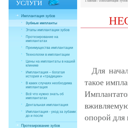
УСЛУГИ
Главная
/
Имплантация зубов
НЕ
Имплантация зубов
Зубные импланты
Этапы имплантации зубов
Протезирование на
имплантатах
Преимущества имплантации
Технологии в имплантации
Цены на имплантаты в нашей
клинике
Для начал
Имплантация – богатая
история и «традиции»
такое импла
В каких случаях необходима
имплантация
Импланта
Всё что нужно знать об
имплантатах
вживляемую
Дентальная имплантация
Имплантация - уход за зубами:
опорой для 
до и после
Протезирование зубов