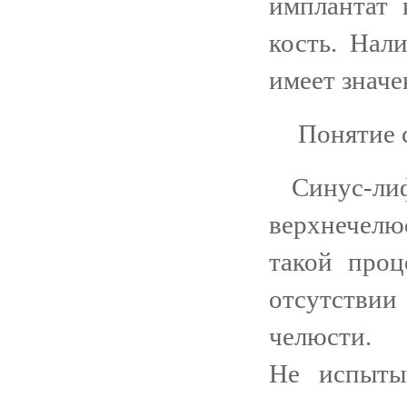
имплантат
кость. Нал
имеет значе
Понятие 
Синус-л
верхнечелю
такой проц
отсутстви
челюсти.
Не испыты