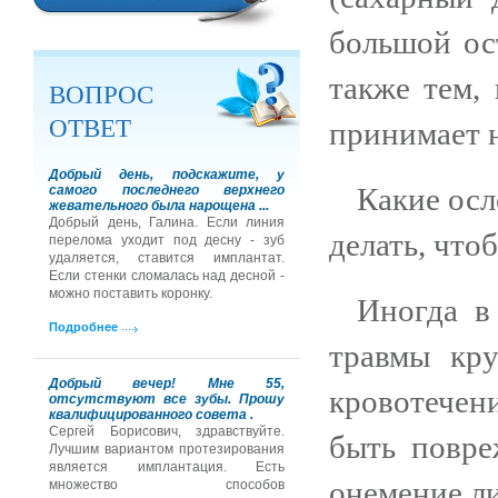
большой ос
также тем, 
ВОПРОС
ОТВЕТ
принимает 
Добрый день, подскажите, у
Какие осл
самого последнего верхнего
жевательного была нарощена ...
Добрый день, Галина. Если линия
делать, что
перелома уходит под десну - зуб
удаляется, ставится имплантат.
Если стенки сломалась над десной -
можно поставить коронку.
Иногда в
Подробнее
травмы кру
Добрый вечер! Мне 55,
кровотечен
отсутствуют все зубы. Прошу
квалифицированного совета .
Сергей Борисович, здравствуйте.
быть повре
Лучшим вариантом протезирования
является имплантация. Есть
онемение ли
множество способов