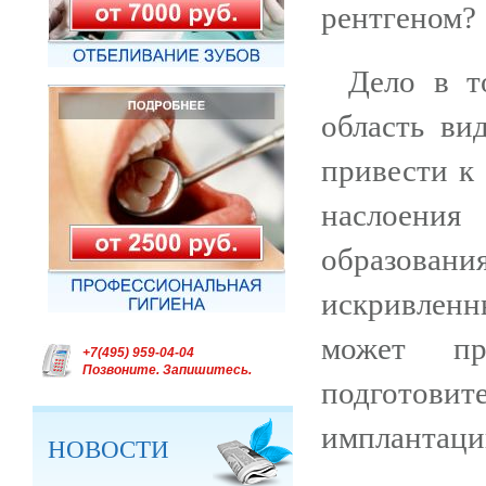
рентгеном?
Дело в т
область ви
привести к
наслоени
образова
искривленн
может пр
+7(495) 959-04-04
Позвоните. Запишитесь.
подготови
имплантаци
НОВОСТИ