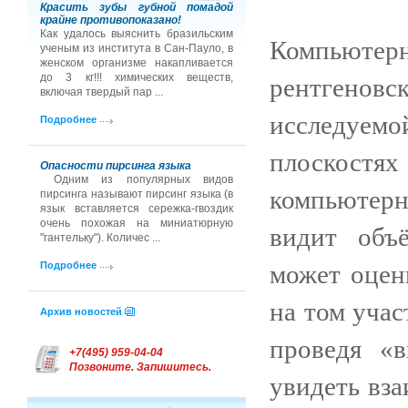
Красить зубы губной помадой
крайне противопоказано!
Как удалось выяснить бразильским
Компьютерн
ученым из института в Сан-Пауло, в
женском организме накапливается
до 3 кг!!! химических веществ,
рентгенов
включая твердый пар ...
исследуем
Подробнее
плоскост
Опасности пирсинга языка
Одним из популярных видов
компьютерн
пирсинга называют пирсинг языка (в
язык вставляется сережка-гвоздик
очень похожая на миниатюрную
видит объ
"гантельку"). Количес ...
может оцен
Подробнее
на том учас
Архив новостей
проведя «
+7(495) 959-04-04
Позвоните. Запишитесь.
увидеть вза