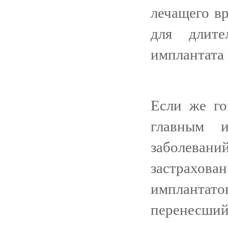
лечащего вр
для длите
имплантата 
Если же го
главным и
заболева
застрахов
имплантато
перенесши