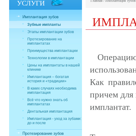
УСЛУГИ
Главная
/
Имплантация зубов
ИМПЛА
Имплантация зубов
Зубные импланты
Этапы имплантации зубов
Протезирование на
имплантатах
Преимущества имплантации
Операцию
Технологии в имплантации
Цены на имплантаты в нашей
использова
клинике
Имплантация – богатая
Как правил
история и «традиции»
В каких случаях необходима
причем для 
имплантация
Всё что нужно знать об
имплантатах
имплантат.
Дентальная имплантация
Имплантация - уход за зубами:
до и после
Протезирование зубов