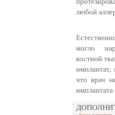
протезирова
любой алле
Естественн
могло нар
костной тка
имплантат, 
что врач н
имплантата
ДОПОЛНИ