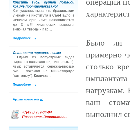
операции п
Красить зубы губной помадой
крайне противопоказано!
Как удалось выяснить бразильским
характерист
ученым из института в Сан-Пауло, в
женском организме накапливается
до 3 кг!!! химических веществ,
включая твердый пар ...
Подробнее
Было ли л
примерно ч
Опасности пирсинга языка
Одним из популярных видов
пирсинга называют пирсинг языка (в
столько вре
язык вставляется сережка-гвоздик
очень похожая на миниатюрную
имплантата
"гантельку"). Количес ...
Подробнее
нагрузкам. 
ваш стома
Архив новостей
выполнил св
+7(495) 959-04-04
Позвоните. Запишитесь.